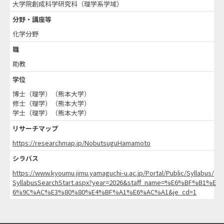
大学院創成科学研究科（理学系学域）
分野・講座等
化学分野
職
助教
学位
博士（理学）（熊本大学）
修士（理学）（熊本大学）
学士（理学）（熊本大学）
リサーチマップ
https://researchmap.jp/NobutsuguHamamoto
シラバス
https://www.kyoumu.jimu.yamaguchi-u.ac.jp/Portal/Public/Syllabus/
SyllabusSearchStart.aspx?year=2026&staff_name=%E6%BF%B1%E
6%9C%AC%E3%80%80%E4%BF%A1%E6%AC%A1&je_cd=1