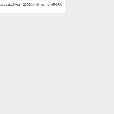
hStart.aspx?year=2026&staff_name=ARORA