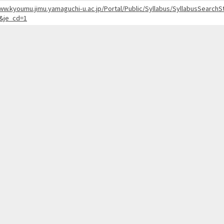
www.kyoumu.jimu.yamaguchi-u.ac.jp/Portal/Public/Syllabus/SyllabusSearc
&je_cd=1