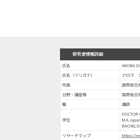
研究者情報詳細
氏名
ARORA S
氏名（フリガナ）
アロラ 
所属
国際総合
分野・講座等
国際総合
職
講師
DOCTO
学位
M.A.Ja
BACHEL
リサーチマップ
https://