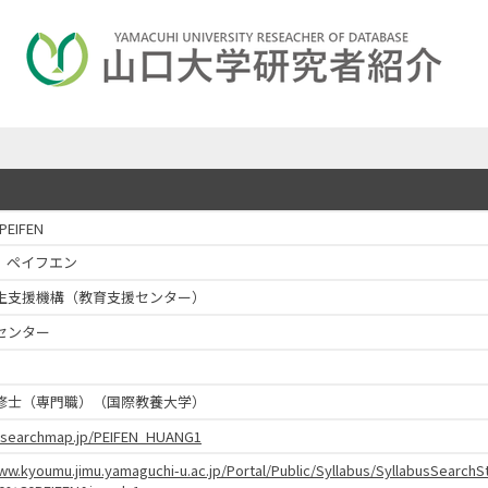
EIFEN
 ペイフエン
生支援機構（教育支援センター）
センター
修士（専門職）（国際教養大学）
researchmap.jp/PEIFEN_HUANG1
www.kyoumu.jimu.yamaguchi-u.ac.jp/Portal/Public/Syllabus/SyllabusSearc