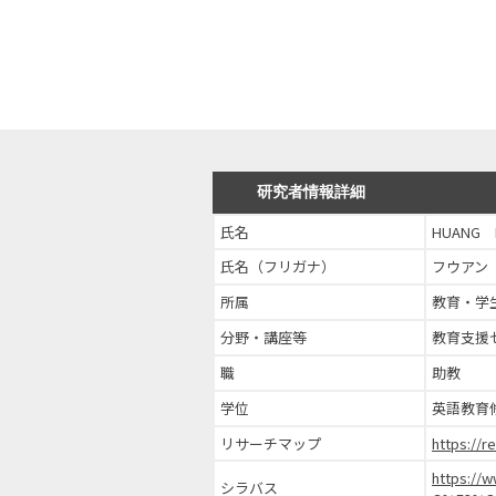
研究者情報詳細
氏名
HUANG P
氏名（フリガナ）
フウアン
所属
教育・学
分野・講座等
教育支援
職
助教
学位
英語教育
リサーチマップ
https://
https://
シラバス