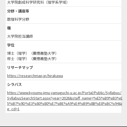
大学院創成科学研究科（理学系学域）
分野・講座等
数理科学分野
職
大学院担当講師
学位
博士（理学）（慶應義塾大学）
修士（理学）（慶應義塾大学）
リサーチマップ
https://researchmap.jp/hirakawa
シラバス
https://www.kyoumu.jimu.yamaguchi-u.ac.jp/Portal/Public/Syllabus/
SyllabusSearchStart.aspx?year=2026&staff_name=%E5%B9%B3%E
5%B7%9D%E3%80%80%E7%BE%A9%E4%B9%8B%E8%BC%94&j
e_cd=1