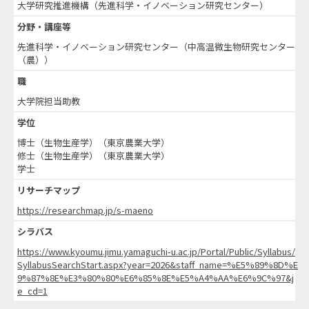
大学研究推進機構（先進科学・イノベーション研究センター）
分野・講座等
先進科学・イノベーション研究センター（中高温微生物研究センター
（農））
職
大学院担当助教
学位
博士（生物生産学）（東京農業大学）
修士（生物生産学）（東京農業大学）
学士
リサーチマップ
https://researchmap.jp/s-maeno
シラバス
https://www.kyoumu.jimu.yamaguchi-u.ac.jp/Portal/Public/Syllabus/
SyllabusSearchStart.aspx?year=2026&staff_name=%E5%89%8D%E
9%87%8E%E3%80%80%E6%85%8E%E5%A4%AA%E6%9C%97&j
e_cd=1