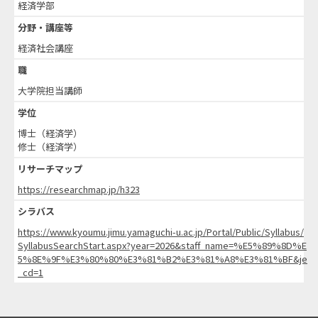
経済学部
分野・講座等
経済社会講座
職
大学院担当講師
学位
博士（経済学）
修士（経済学）
リサーチマップ
https://researchmap.jp/h323
シラバス
https://www.kyoumu.jimu.yamaguchi-u.ac.jp/Portal/Public/Syllabus/
SyllabusSearchStart.aspx?year=2026&staff_name=%E5%89%8D%E
5%8E%9F%E3%80%80%E3%81%B2%E3%81%A8%E3%81%BF&je
_cd=1