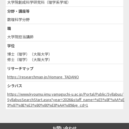
大学院創成科学研究科（理学系学域）
分野・講座等
数理科学分野
職
大学院担当講師
学位
博士（理学）（大阪大学）
修士（理学）（大阪大学）
リサーチマップ
https://researchmap.jp/Homare_TADANO
シラバス
https://www.kyoumu.jimu.yamaguchi-u.ac.jp/Portal/Public/Syllabus/
SyllabusSearchStart.aspx?year=2026&staff_name=%E5%8F%AA%E
9%87%8E%E3%80%80%E8%AA%89&je_cd=1
お問い合わせ