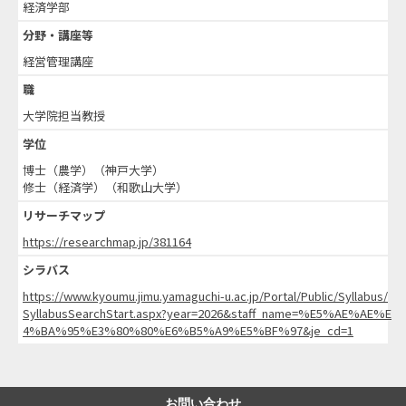
経済学部
分野・講座等
経営管理講座
職
大学院担当教授
学位
博士（農学）（神戸大学）
修士（経済学）（和歌山大学）
リサーチマップ
https://researchmap.jp/381164
シラバス
https://www.kyoumu.jimu.yamaguchi-u.ac.jp/Portal/Public/Syllabus/
SyllabusSearchStart.aspx?year=2026&staff_name=%E5%AE%AE%E
4%BA%95%E3%80%80%E6%B5%A9%E5%BF%97&je_cd=1
お問い合わせ