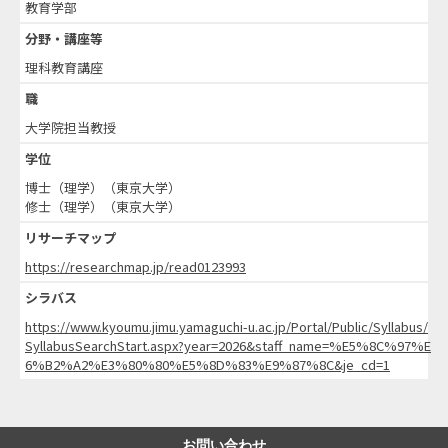
教育学部
分野・講座等
理科教育講座
職
大学院担当教授
学位
博士（理学）（東京大学）
修士（理学）（東京大学）
リサーチマップ
https://researchmap.jp/read0123993
シラバス
https://www.kyoumu.jimu.yamaguchi-u.ac.jp/Portal/Public/Syllabus/
SyllabusSearchStart.aspx?year=2026&staff_name=%E5%8C%97%E
6%B2%A2%E3%80%80%E5%8D%83%E9%87%8C&je_cd=1
お問い合わせ