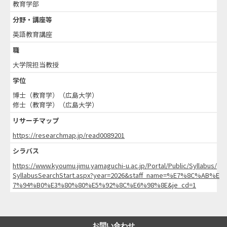
教育学部
分野・講座等
英語教育講座
職
大学院担当教授
学位
博士（教育学）（広島大学）
修士（教育学）（広島大学）
リサーチマップ
https://researchmap.jp/read0089201
シラバス
https://www.kyoumu.jimu.yamaguchi-u.ac.jp/Portal/Public/Syllabus/
SyllabusSearchStart.aspx?year=2026&staff_name=%E7%8C%AB%E
7%94%B0%E3%80%80%E5%92%8C%E6%98%8E&je_cd=1
お問い合わせ