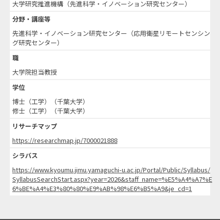
大学研究推進機構（先進科学・イノベーション研究センター）
分野・講座等
先進科学・イノベーション研究センター（応用衛星リモートセンシン
グ研究センター）
職
大学院担当教授
学位
博士（工学）（千葉大学）
修士（工学）（千葉大学）
リサーチマップ
https://researchmap.jp/7000021888
シラバス
https://www.kyoumu.jimu.yamaguchi-u.ac.jp/Portal/Public/Syllabus/
SyllabusSearchStart.aspx?year=2026&staff_name=%E5%A4%A7%E
6%BE%A4%E3%80%80%E9%AB%98%E6%B5%A9&je_cd=1