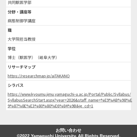
共同獣医学部
分野・講座等
病態制御学講座
職
大学院担当教授
学位
博士（獣医学）（岐阜大学）
リサーチマップ
https://researchmap.jp/aiTAKANO
シラバス
https://www.kyoumu.jimu.yamaguchi-u.ac.jp/Portal/Public/Syllabus/
SyllabusSearchStart.aspx?year=2026&staff_name=%E9%AB%98%E
9%87%8E%E3%80%80%E6%84%9B&je_cd=1
お問い合わせ
©2022 Yamaguchi University. All Rights Reserved.