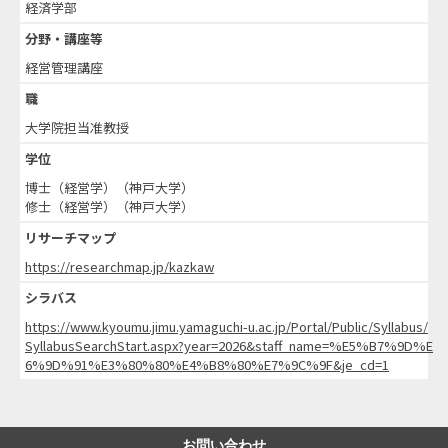
経済学部
分野・講座等
経営管理講座
職
大学院担当准教授
学位
博士（経営学）（神戸大学）
修士（経営学）（神戸大学）
リサーチマップ
https://researchmap.jp/kazkaw
シラバス
https://www.kyoumu.jimu.yamaguchi-u.ac.jp/Portal/Public/Syllabus/
SyllabusSearchStart.aspx?year=2026&staff_name=%E5%B7%9D%E
6%9D%91%E3%80%80%E4%B8%80%E7%9C%9F&je_cd=1
お問い合わせ