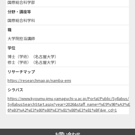
国際総合科学部
分野・講座等
国際総合科学科
職
大学院担当講師
学位
博士（学術）（名古屋大学）
修士（学術）（名古屋大学）
リサーチマップ
https://researchmap.jp/namba-emi
シラバス
https://www.kyoumu.jimu.yamaguchi-u.ac.jp/Portal/Public/Syllabus/
SyllabusSearchStart.aspx?year=2026&staff_name=%E9%9B%A3%E
6%B3%A2%E3%80%80%E3%81%88%E3%81%BF&je_cd=1
お問い合わせ