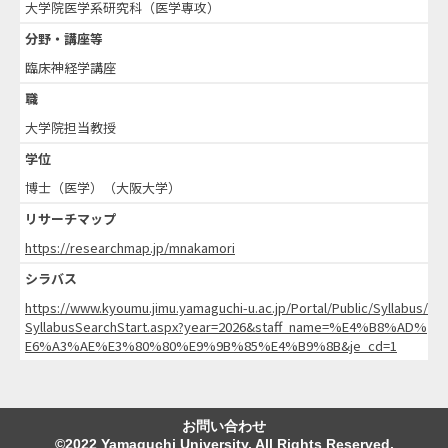
大学院医学系研究科（医学専攻）
分野・講座等
臨床神経学講座
職
大学院担当教授
学位
博士（医学）（大阪大学）
リサーチマップ
https://researchmap.jp/mnakamori
シラバス
https://www.kyoumu.jimu.yamaguchi-u.ac.jp/Portal/Public/Syllabus/
SyllabusSearchStart.aspx?year=2026&staff_name=%E4%B8%AD%
E6%A3%AE%E3%80%80%E9%9B%85%E4%B9%8B&je_cd=1
お問い合わせ
©2022 Yamaguchi University. All Rights Reserved.