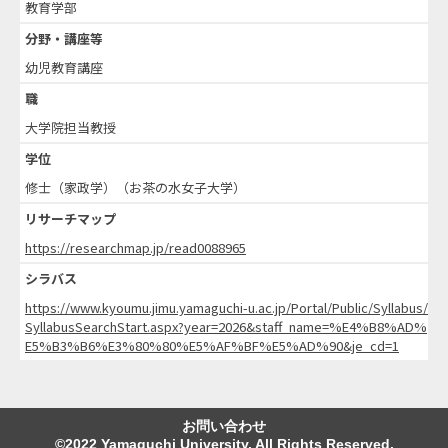
教育学部
分野・講座等
幼児教育講座
職
大学院担当教授
学位
修士（家政学）（お茶の水女子大学）
リサーチマップ
https://researchmap.jp/read0088965
シラバス
https://www.kyoumu.jimu.yamaguchi-u.ac.jp/Portal/Public/Syllabus/
SyllabusSearchStart.aspx?year=2026&staff_name=%E4%B8%AD%
E5%B3%B6%E3%80%80%E5%AF%BF%E5%AD%90&je_cd=1
お問い合わせ
©2022 Yamaguchi University. All Rights Reserved.