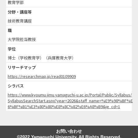
教育学部
分野・講座等
技術教育講座
職
大学院担当教授
学位
博士（学校教育学）（兵庫教育大学）
リサーチマップ
https://researchmap.jp/read0109909
シラバス
https://www.kyoumu.jimu.yamaguchi-u.ac.jp/Portal/Public/Syllabus/
SyllabusSearchStart.aspx?year=2026&staff_name=%E9%98%BF%E
6%BF%B1%E3%80%80%E8%8C%82%E6%A8%B9&je_cd=1
お問い合わせ
©2022 Yamaguchi University. All Rights Reserved.