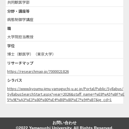
共同獣医学部
分野・講座等
病態制御学講座
職
大学院担当教授
学位
博士（獣医学）（東京大学）
リサーチマップ
https://researchmap.jp/7000021826
シラバス
https://www.kyoumu.jimu.yamaguchi-u.ac.jp/Portal/Public/Syllabus/
SyllabusSearchStart.aspx?year=2026&staff_name=%E8%A5%BF%E
5%9E%A3%E3%80%80%E4%B8%80%E7%94%B7&je_cd=1
お問い合わせ
©2022 Yamaguchi University. All Rights Reserved.