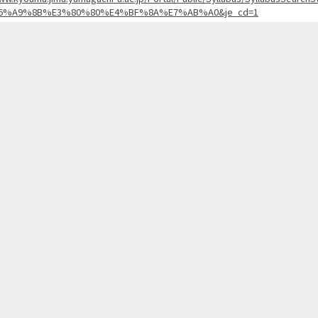
6%A9%8B%E3%80%80%E4%BF%8A%E7%AB%A0&je_cd=1