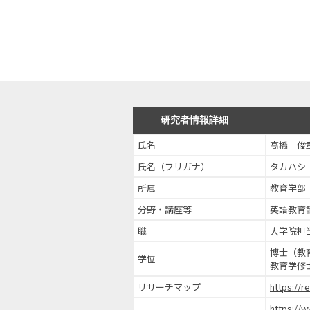
研究者情報詳細
氏名
高橋 俊
氏名（フリガナ）
タカハシ
所属
教育学部
分野・講座等
英語教育
職
大学院担
博士（教
学位
教育学修
リサーチマップ
https://
https://