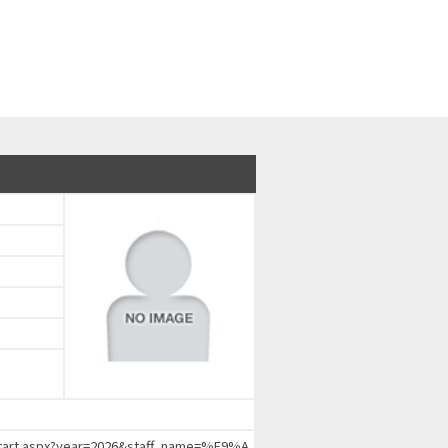
chStart.aspx?year=2026&staff_name=%E9%A