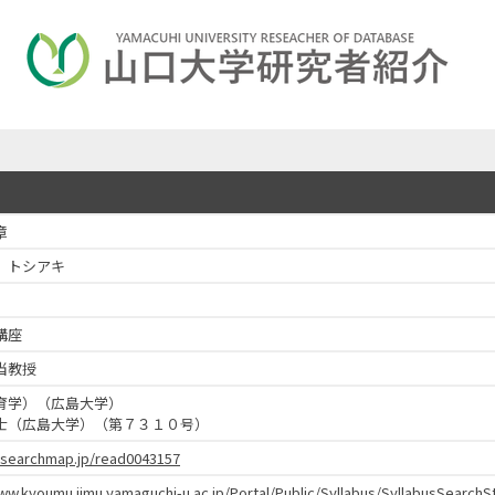
章
 トシアキ
講座
当教授
育学）（広島大学）
士（広島大学）（第７３１０号）
researchmap.jp/read0043157
www.kyoumu.jimu.yamaguchi-u.ac.jp/Portal/Public/Syllabus/SyllabusSear