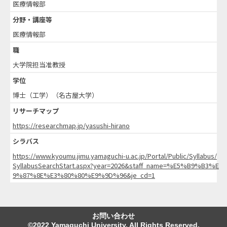
医療情報部
分野・講座等
医療情報部
職
大学院担当准教授
学位
博士（工学）（名古屋大学）
リサーチマップ
https://researchmap.jp/yasushi-hirano
シラバス
https://www.kyoumu.jimu.yamaguchi-u.ac.jp/Portal/Public/Syllabus/
SyllabusSearchStart.aspx?year=2026&staff_name=%E5%B9%B3%E
9%87%8E%E3%80%80%E9%9D%96&je_cd=1
お問い合わせ
©2022 Yamaguchi University. All Rights Reserved.